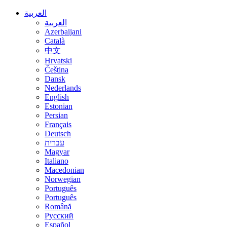
العربية
العربية
Azerbaijani
Català
中文
Hrvatski
Čeština
Dansk
Nederlands
English
Estonian
Persian
Français
Deutsch
עברית
Magyar
Italiano
Macedonian
Norwegian
Português
Português
Română
Русский
Español