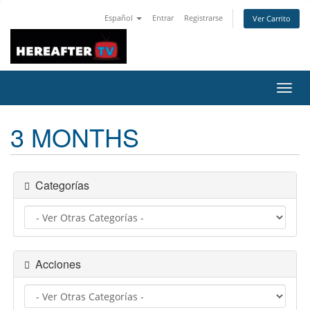
Español
Entrar
Registrarse
Ver Carrito
Alter
Nave
3 MONTHS
Categorías
Acciones